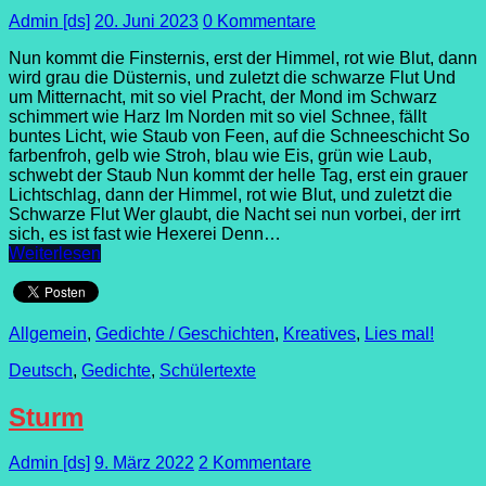
Admin [ds]
20. Juni 2023
0 Kommentare
Nun kommt die Finsternis, erst der Himmel, rot wie Blut, dann
wird grau die Düsternis, und zuletzt die schwarze Flut Und
um Mitternacht, mit so viel Pracht, der Mond im Schwarz
schimmert wie Harz Im Norden mit so viel Schnee, fällt
buntes Licht, wie Staub von Feen, auf die Schneeschicht So
farbenfroh, gelb wie Stroh, blau wie Eis, grün wie Laub,
schwebt der Staub Nun kommt der helle Tag, erst ein grauer
Lichtschlag, dann der Himmel, rot wie Blut, und zuletzt die
Schwarze Flut Wer glaubt, die Nacht sei nun vorbei, der irrt
sich, es ist fast wie Hexerei Denn…
Weiterlesen
Allgemein
,
Gedichte / Geschichten
,
Kreatives
,
Lies mal!
Deutsch
,
Gedichte
,
Schülertexte
Sturm
Admin [ds]
9. März 2022
2 Kommentare