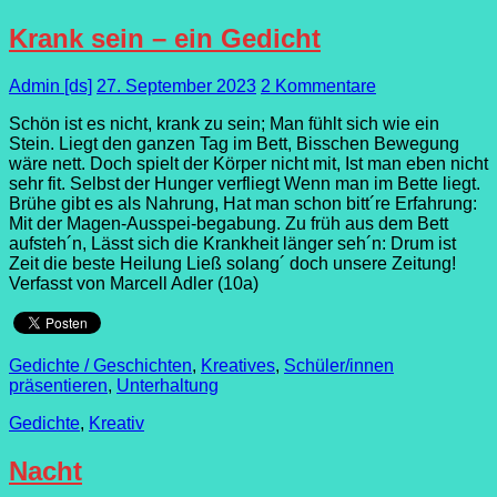
Krank sein – ein Gedicht
Admin [ds]
27. September 2023
2 Kommentare
Schön ist es nicht, krank zu sein; Man fühlt sich wie ein
Stein. Liegt den ganzen Tag im Bett, Bisschen Bewegung
wäre nett. Doch spielt der Körper nicht mit, Ist man eben nicht
sehr fit. Selbst der Hunger verfliegt Wenn man im Bette liegt.
Brühe gibt es als Nahrung, Hat man schon bitt´re Erfahrung:
Mit der Magen-Ausspei-begabung. Zu früh aus dem Bett
aufsteh´n, Lässt sich die Krankheit länger seh´n: Drum ist
Zeit die beste Heilung Ließ solang´ doch unsere Zeitung!
Verfasst von Marcell Adler (10a)
Gedichte / Geschichten
,
Kreatives
,
Schüler/innen
präsentieren
,
Unterhaltung
Gedichte
,
Kreativ
Nacht